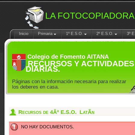
LA FOTOCOPIADORA
Inicio
Primaria
1º E.S.O.
2º E.S.O.
3º E
Colegio de Fomento AITANA
RECURSOS Y ACTIVIDADES
DIARIAS.
Páginas con la información necesaria para realizar
los deberes en casa.
Recursos de 4Âº E.S.O. LatÃ­n
NO HAY DOCUMENTOS.