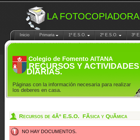
LA FOTOCOPIADORA
Inicio
Primaria
1º E.S.O.
2º E.S.O.
3º E
Colegio de Fomento AITANA
RECURSOS Y ACTIVIDADES
DIARIAS.
Páginas con la información necesaria para realizar
los deberes en casa.
Recursos de 4Âº E.S.O. FÃ­sica y QuÃ­mica
NO HAY DOCUMENTOS.