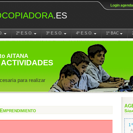
Login agenda
OCOPIADORA
.ES
O.
2º E.S.O.
3º E.S.O.
4º E.S.O.
1º BAC
to AITANA
ACTIVIDADES
cesaria para realizar
AGE
Emprendimiento
Sába
1
A