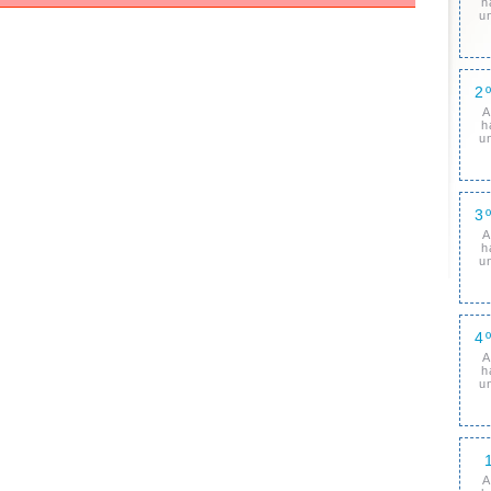
h
u
2
A
h
u
3
A
h
u
4
A
h
u
A