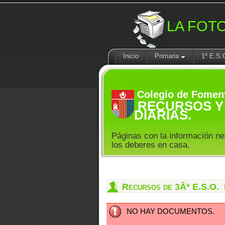
LA FOT
Inicio
Primaria
1º E.S.
Colegio de Fomen
RECURSOS Y 
DIARIAS.
Páginas con la información ne
los deberes en casa.
Recursos de 3Âº E.S.O. 
NO HAY DOCUMENTOS.