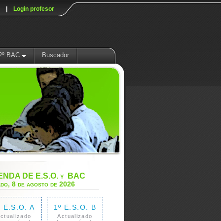
|
Login profesor
2º BAC
Buscador
NDA DE E.S.O. y BAC
do, 8 de agosto de 2026
º E.S.O. A
1º E.S.O. B
ctualizado
Actualizado