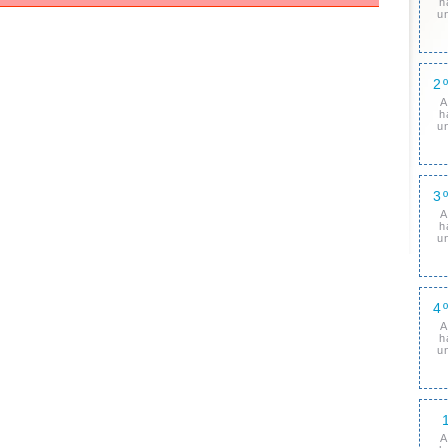
h
u
2
A
h
u
3
A
h
u
4
A
h
u
A