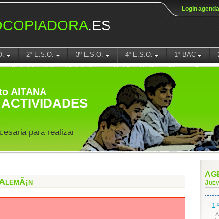
Login agenda
OCOPIADORA
.ES
O.
2º E.S.O.
3º E.S.O.
4º E.S.O.
1º BAC
to AITANA
ACTIVIDADES
cesaria para realizar
AGE
 AlemÃ¡n
Juev
1
A