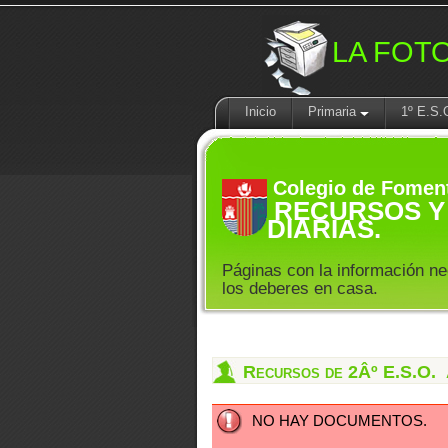
LA FOT
Inicio
Primaria
1º E.S.
Colegio de Fomen
RECURSOS Y 
DIARIAS.
Páginas con la información ne
los deberes en casa.
Recursos de 2Âº E.S.O.
NO HAY DOCUMENTOS.