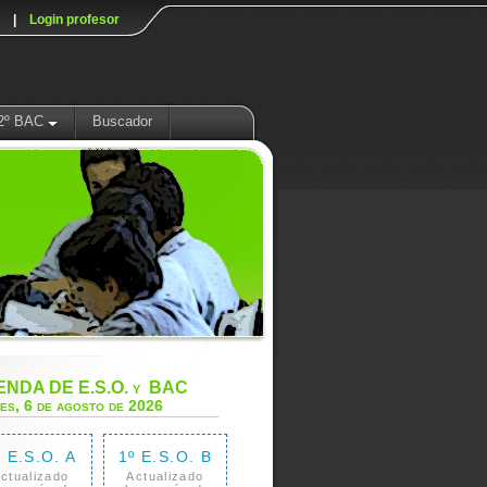
|
Login profesor
2º BAC
Buscador
NDA DE E.S.O. y BAC
es, 6 de agosto de 2026
º E.S.O. A
1º E.S.O. B
ctualizado
Actualizado