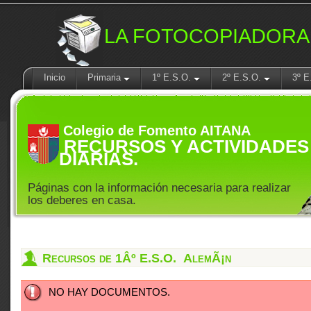
LA FOTOCOPIADORA
Inicio
Primaria
1º E.S.O.
2º E.S.O.
3º E
Colegio de Fomento AITANA
RECURSOS Y ACTIVIDADES
DIARIAS.
Páginas con la información necesaria para realizar
los deberes en casa.
Recursos de 1Âº E.S.O. AlemÃ¡n
NO HAY DOCUMENTOS.