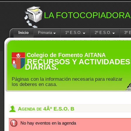
LA FOTOCOPIADORA
Inicio
Primaria
1º E.S.O.
2º E.S.O.
3º 
Colegio de Fomento AITANA
RECURSOS Y ACTIVIDADES
DIARIAS.
Páginas con la información necesaria para realizar
los deberes en casa.
Agenda de 4Âº E.S.O. B
No hay eventos en la agenda